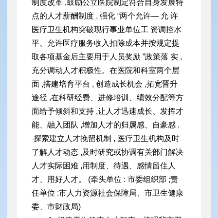
制度改革 ,鼓励公立医院制定符合自身发展特
点的人才薪酬制度 , 强化 “两个允许— 允 许
医疗卫生机构突破现行事业单位工 资调控水
平、允许医疗服务收入扣除成本并按规定提
取各项基金后主要用于人员奖励 ”政策落 实 ,
充分调动人才积极性。在医院和科室两个层
面 ,搭建培育平台 , 创造成长机会 ,拓宽晋升
途径 ,在科研经费、进修培训、绩效分配等
方
面给予倾斜和支持 ,让人才迅速成长、发挥才
能、融入团队 ,增加
人才的归属感、自豪感 .
探索建立人才挽留机制 , 医疗卫生机构及时
了解人才动态 ,及时研究或协调有关部门解决
人才实际困难 ,用制度、待遇、感情留住人
才、用好人才。 (牵头单位 : 市委组织部 ;责
任单位 :市人力资源社会保障局、市卫生健康
委、市财政局)