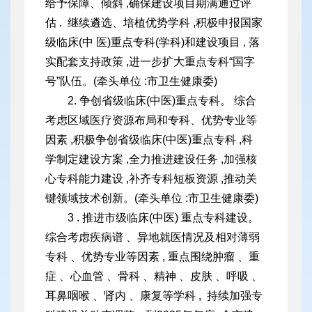
给予保障、倾斜 ,确保建设项目期满通过评
估 . 继续遴选、培植优势学科 ,积极申报国家
级临床(中 医)重点专科(学科)和建设项目 , 落
实配套支持政策 ,进一步扩大重点
专科“国字
号”队伍。(牵头单位 :市卫生健康委)
2. 争创省级临床(中医)重点专科。 综合
考虑区域医疗资源布局和专科、优势专业等
因素 ,积极争创省级临床(中医)重点专科 ,科
学制定建设方案 ,全力推进建设任务 ,加强核
心专科能力建设 ,补齐专科短
板资源 ,推动关
键领域技术创新。(牵头单位 :市卫生健康委)
3 . 推进市级临床(中医) 重点专科建设。
综合考虑疾病谱 、异地就医情况及相对薄弱
专科 、优势专业等因素 , 重点围绕肿瘤 、重
症 、心血管 、骨科 、精神 、皮肤 、呼吸 、
耳鼻咽喉 、肾内 、康复等学科 , 持续加强专