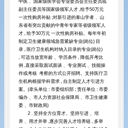
中医 、国家级医学会专业委员会主任委员或
副主任委员等国家级领军人才 ,给予50万元
一次性购房补贴 ;对新引进的泰山学者 、山
东省有突出贡献的中青年专家等省级领军人
才 , 给予30万元 一次性购房补贴。每年年初
制定卫生健康领域急需紧缺专业(岗位) 目
录 , 医
疗卫生机构对纳入目录的专业(岗位)
, 可适当放宽年龄 、学历条
件 , 降低开考比
例 ,直接采取面试面谈 、专业测试 、技能操
作或考核 考察的方式公开招聘。支持医疗卫
生机构根据学科需求 , 自主制定人才引进方
案。(牵头单位 : 市委组织部 ; 责任单位 : 市委
编办 、
市人力资源社会保障局 、市卫生健康
委 、市财政局)
2 . 坚持全方位育才。坚持引进 、培
养 、用才并举 ,逐步完善人
才培养链 , 多举