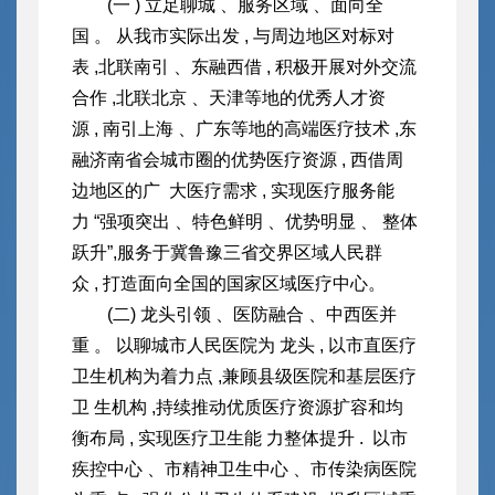
(一 ) 立足聊城 、服务区域 、面向全
国 。 从我市实际出发 , 与周
边地区对标对
表 ,北联南引 、东融西借 , 积极开展对外交流
合作 ,北联北京 、天津等地的优秀人才资
源 , 南引上海 、广东等地的高端医疗技术 ,东
融济南省会城市圈的优势医疗资源 , 西借周
边地区的广 大医疗需求 , 实现医疗服务能
力 “强项突出 、特色鲜明 、优势明显 、 整体
跃升”,服务于冀鲁豫三省交界区域人民群
众 , 打造面向全国
的国家区域医疗中心。
(二) 龙头引领 、医防融合 、中西医并
重 。 以聊城市人民医院为 龙头 , 以市直医疗
卫生机构为着力点 ,兼顾县级医院和基层医疗
卫 生机构 ,持续推动优质医疗资源扩容和均
衡布局 , 实现医疗卫生能 力整体提升 . 以市
疾控中心 、市精神卫生中心 、市传染病医院