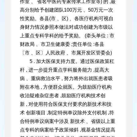
作室 、 省名中医药专家传承工作室等) 的 ,最
高分别给予创建团队100万元 、50万元一次
性奖励。各县(市 、区) 、各医疗机构可视自
身财力情况参照本做法对成功创建为市级以
上重点专科学科的给予奖励。 (牵头单位 : 市
财政局 、市卫生健康委 ;责任单位 :各县
〔市 、区〕
人民政府 、市属开发区管委会)
5 . 加大医保支持力度。通过医保政策杠
杆 , 进一步提升重点学科服务能力 ,提高大
病 、重病救治水平 , 努力将外出就医患者吸
附在本地 , 方便群众就医。为鼓励医疗机构
收治疑难杂症患者 ,鼓
励医疗机构技术创
新 , 对使用符合医保支付要求的新技术和技
术 创新项目 ,制定特例单议除外支付机制 ,符
合特例单议病案中涉及 新技术 、省级以上重
点专科的病案给予政策倾斜 ,视基金情况提高