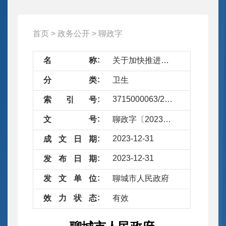
首页
>
政务公开
>
聊政字
名
称
关于加快推进卫生健康事业高质量发展打造区域医疗高地工作的意见
分
类
卫生
3715000063/2023-45232590
索
引
号
文
号
聊政字〔2023〕25号
2023-12-31
成
文
日
期
2023-12-31
发
布
日
期
发
文
单
位
聊城市人民政府
效
力
状
态
有效