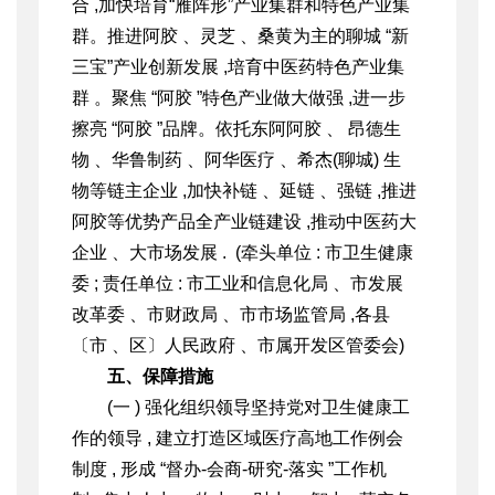
合 ,加快培育
“雁阵形”产业集群和特色产业集
群。推进阿胶 、灵芝 、桑黄为主的聊城 “新
三宝”产业创新发展 ,培育中医药特色产业集
群 。聚焦 “阿胶 ”特色产业做大做强 ,进一步
擦亮 “阿胶 ”品牌。依托东阿阿胶 、 昂德生
物 、华鲁制药 、阿华医疗 、希杰(聊城) 生
物等链主企业 ,加快补链 、延链 、强链 ,推进
阿胶等优势产品全产业链建设 ,推动中医药大
企业 、大市场发展 . (牵头单位 : 市卫生健康
委 ; 责任单位 : 市工业和信息化局 、市发展
改革委 、市财政局 、市市场监管局 ,各县
〔市 、
区〕人民政府 、市属开发区管委会)
五、保障措施
(一 ) 强化组织领导
坚持党对卫生健康工
作的领导 , 建立打造区域医疗高地工作
例会
制度 , 形成 “督办-会商-研究-落实 ”工作机