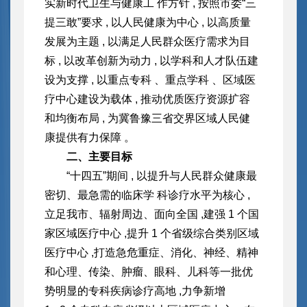
实新时代卫生与健康工 作方针 , 按照市委
“三
提三敢”要求 , 以人民健康为中心 , 以高质量
发展为主题 , 以满足人民群众医疗需求为目
标 , 以改革创新为动力 , 以学科和人才队伍建
设为支撑 , 以重点专科 、重点学科 、区域医
疗中心建设为载体 , 推动优质医疗资源扩容
和均衡布局 , 为冀鲁豫三省交界区域人民
健
康提供有力保障 。
二、主要目标
“十四五”期间 , 以提升与人民群众健康最
密切、最急需的临床学 科诊疗水平为核心 ,
立足我市、辐射周边、面向全国 ,建强 1 个国
家区
域医疗中心 ,提升 1 个省级综合类别区域
医疗中心 ,打造急危重症、消
化、神经、精神
和心理、传染、肿瘤、眼科、儿科等一批优
势明显的专科
疾病诊疗高地 ,力争新增