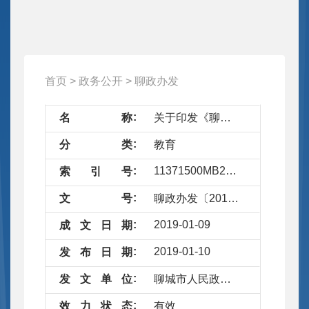
首页
>
政务公开
>
聊政办发
名
称
关于印发《聊城市县级人民政府履行教育职责实施方案》的通知
分
类
教育
11371500MB28359259/2019-4402808
索
引
号
文
号
聊政办发〔2019〕1号
2019-01-09
成
文
日
期
2019-01-10
发
布
日
期
发
文
单
位
聊城市人民政府办公室
效
力
状
态
有效