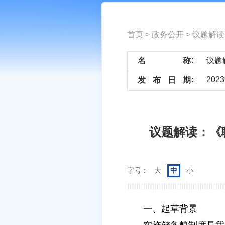
首页
>
政务公开
>
议题解读
名
称
2023
发
布
日
期
议题解读：《
字号：
大
中
小
一、起草背景