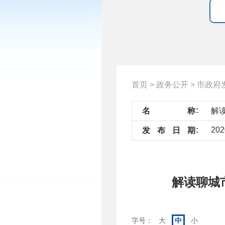
首页
>
政务公开
>
市政府
名
称
202
发
布
日
期
解读聊城
字号：
大
中
小