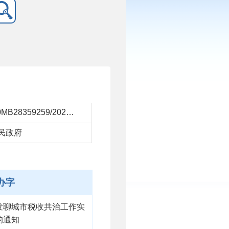
11371500MB28359259/2020-4403439
民政府
办字
发聊城市税收共治工作实
的通知